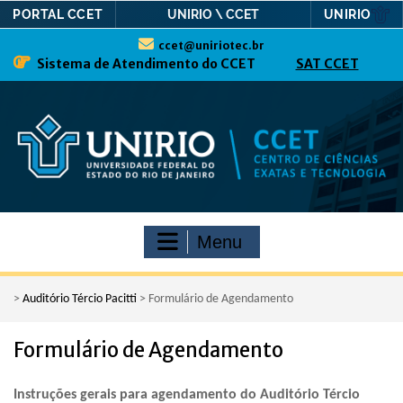
PORTAL CCET
UNIRIO
UNIRIO \ CCET
Skip
ccet@uniriotec.br
to
Sistema de Atendimento do CCET
SAT CCET
content
Menu
>
Auditório Tércio Pacitti
>
Formulário de Agendamento
Formulário de Agendamento
Instruções gerais para agendamento do Auditório Tércio