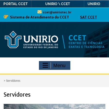
PORTAL CCET
UNIRIO
UNIRIO \ CCET
Skip
ccet@uniriotec.br
to
Sistema de Atendimento do CCET
SAT CCET
content
Menu
>
Servidores
Servidores